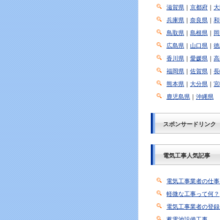
滋賀県
｜
京都府
｜
大
兵庫県
｜
奈良県
｜
和
鳥取県
｜
島根県
｜
岡
広島県
｜
山口県
｜
徳
香川県
｜
愛媛県
｜
高
福岡県
｜
佐賀県
｜
長
熊本県
｜
大分県
｜
宮
鹿児島県
｜
沖縄県
スポンサードリンク
電気工事人気記事
電気工事業者の仕事
軽微な工事って何？
電気工事業者の登録
蓄電池設備工事