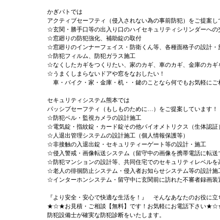
かぎパトでは
アクティブセーフティ（侵入されない為の事前防犯）をご提案し
☆玄関・勝手口等の出入り口のハイセキュリティシリンダーへの
☆窓廻りの防犯強化、補助錠の取付
☆窓廻りのインナーフェイス・防衛くん等、各種面格子の設計・
☆防犯フィルム、防犯ガラス施工
☆なくしたカギをつくりたい、家のカギ、車のカギ、金庫のカギ
☆うまくしまらないドアや窓をなおしたい！
車・バイク・家・金庫・机・・鍵のことなら何でもお気軽にご
セキュリティシステム熊本では
パッシプセーフティ（もしものために…）をご提案しています！
☆防犯ベル・監視カメラの設計施工
☆電気錠・指紋錠・カード錠その他バイオメトリクス（生体認証
☆人退出管理システムの設計施工（個人情報保護等）
☆非接触の入退出錠・セキュリティーゲート等の設計・施工
☆侵入警戒・画像転送システム（留守中の画像を携帯電話に転送
☆防犯マンションの設計等、共同住宅でのセキュリティレベルを
☆老人の徘徊防止システム・侵入者お知らせシステム等の設計施
☆インターホンシステム・留守中に玄関前に訪れた不審者録画装
『より安全・安心で快適な生活を！』 そんなあなたのお役に立
★☆★お見積・ご相談【無料】です！お気軽にお電話下さい★☆
防犯設備士が確実な防犯診断をいたします。