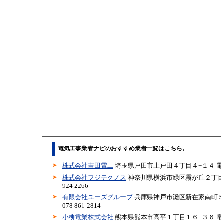
電気工事業者ナビのおすすめ業者一覧はこちら。
株式会社吉田電工
埼玉県戸田市上戸田４丁目４−１４ 電話04
株式会社フジテクノス
神奈川県横浜市緑区霧が丘２丁目５
924-2266
有限会社ユーズグループ
兵庫県神戸市灘区新在家南町５
078-861-2814
小柳電業株式会社
熊本県熊本市高平１丁目１６−３６ 電話09