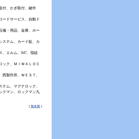
取付、かぎ取付、鍵作
ロードサービス、自動ド
設備・用品、金庫、ホー
システム、カード錠、カ
、エルム、047、指紋
ロック、ＭＩＷＡＬＯＣ
、西製作所、ＷＥＳＴ、
ステム、マグナロック、
ックマン、ロックマン九
[
熊本県
]