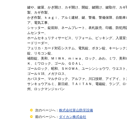
鍵や、鍵屋、かぎ開け、カギ開け、開錠、鍵開け、鍵取付、カギ
製、カギ作製、
かぎ作製、ｋａｇｉ、アルミ建材、鍵、警備、警備保障、自動車
ア、電気工事、
シャッター、錠前卸、ネームプレート、表札販売、印鑑、防犯用
ムセンター、
ホームセキュリティサービス、リフォーム、ピッキング、入退室
ードリーダー、
フェリカ・カード対応システム、電気錠、ボタン錠、キーレックス
錠、リモコン錠、
補助錠、美和、ＭＩＷＡ、ｍｉｗａ、ロック、みわ、ミワ、美和
Ｋ、ミワロック、ゴール、ＧＯＡＬ、
ゴールロック、昭和、ＳＨＯＷＡ、ユーシンショウワ、ウエスト
ゴールＶ18、メガクロス、
カバスター、マルチロック、アルファ、川口技研、アイアイ、ト
サンキョウアルミ、新日経、ＴＡＩＴＡＮ、電磁錠、ランプ、ロ
州、ロックマンジャパン
次のページへ：
株式会社富山防災設備
前のページへ：
ダイカン株式会社