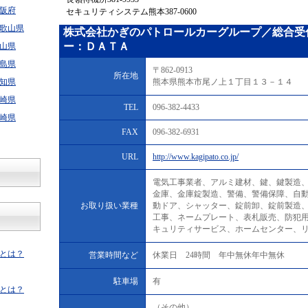
阪府
セキュリティシステム熊本387-0600
歌山県
株式会社かぎのパトロールカーグループ／総合受
ー：ＤＡＴＡ
山県
島県
〒862-0913
所在地
知県
熊本県熊本市尾ノ上１丁目１３－１４
崎県
TEL
096-382-4433
崎県
FAX
096-382-6931
URL
http://www.kagipato.co.jp/
電気工事業者、アルミ建材、鍵、鍵製造
金庫、金庫錠製造、警備、警備保障、自
お取り扱い業種
動ドア、シャッター、錠前卸、錠前製造
工事、ネームプレート、表札販売、防犯
キュリティサービス、ホームセンター、
とは？
営業時間など
休業日 24時間 年中無休年中無休
駐車場
有
とは？
（その他）