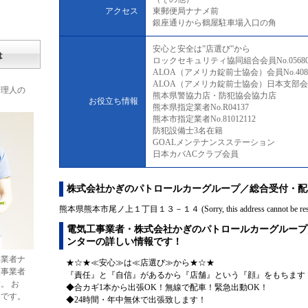
アクセス
東郵便局ナナメ前
銀座通りから鶴屋駐車場入口の角
安心と安全は”店選び”から
は
ロックセキュリティ協同組合会員No.05680
ALOA（アメリカ錠前士協会）会員No.408
ALOA（アメリカ錠前士協会）日本支部会員N
管理人の
熊本県警協力店・防犯協会協力店
お役立ち情報
熊本県指定業者No.R04137
熊本市指定業者No.81012112
防犯設備士3名在籍
GOALメンテナンスステーション
日本カバACクラブ会員
株式会社かぎのパトロールカーグループ／総合受付・配
熊本県熊本市尾ノ上１丁目１３－１４ (Sorry, this address cannot be reso
電気工事業者・株式会社かぎのパトロールカーグループ
ンターの詳しい情報です！
事業者ナ
★☆★≪安心≫は≪店選び≫から★☆★
工事業者
『責任』と『自信』があるから『店舗』という『顔』をもちます
。 お
◆合カギ1本から出張OK！無線で配車！緊急出動OK！
いです。
◆24時間・年中無休で出張致します！