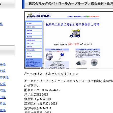
株式会社かぎのパトロールカーグループ／総合受付・配
事
格
手県
形県
私たちは社会に安心と安全を提供します
奈川県
キーセキュリティーからホームセキュリティーまで信頼と実績の
城県
かせ下さい。
配車センター096-382-4433
潟県
尾ノ上店382-9933
山県
銀座通り店325-0110
阜県
流通団地待機所371-9933
清水待機所323-9933
重県
長嶺待機所381-9933