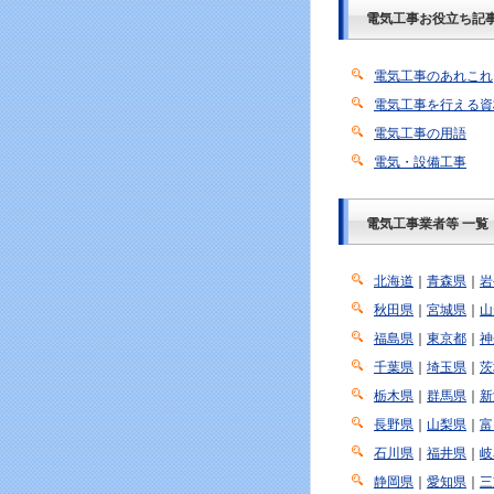
電気工事お役立ち記
電気工事のあれこれ
電気工事を行える資
電気工事の用語
電気・設備工事
電気工事業者等 一覧
北海道
｜
青森県
｜
岩
秋田県
｜
宮城県
｜
山
福島県
｜
東京都
｜
神
千葉県
｜
埼玉県
｜
茨
栃木県
｜
群馬県
｜
新
長野県
｜
山梨県
｜
富
石川県
｜
福井県
｜
岐
静岡県
｜
愛知県
｜
三