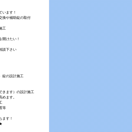
ています！
交換や補助錠の取付
施工
を開けたい！
相談下さい
）錠の設計施工
できます）の設計施工
高めます。
工
置等
ちます！
★