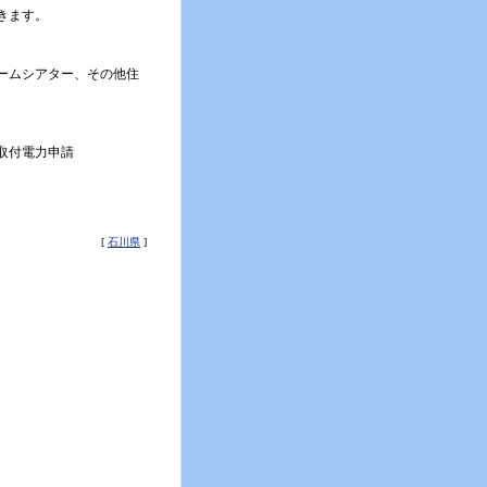
きます。
ームシアター、その他住
取付電力申請
[
石川県
]