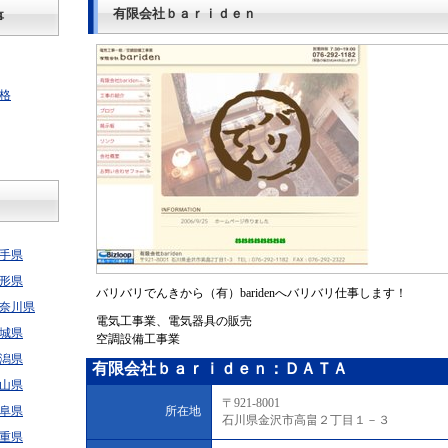
有限会社ｂａｒｉｄｅｎ
事
格
手県
形県
バリバリでんきから（有）baridenへバリバリ仕事します！
奈川県
電気工事業、電気器具の販売
城県
空調設備工事業
潟県
有限会社ｂａｒｉｄｅｎ：ＤＡＴＡ
山県
〒921-8001
阜県
所在地
石川県金沢市高畠２丁目１－３
重県