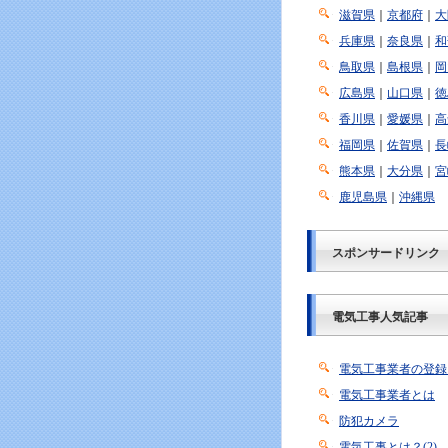
滋賀県
｜
京都府
｜
大
兵庫県
｜
奈良県
｜
和
鳥取県
｜
島根県
｜
岡
広島県
｜
山口県
｜
徳
香川県
｜
愛媛県
｜
高
福岡県
｜
佐賀県
｜
長
熊本県
｜
大分県
｜
宮
鹿児島県
｜
沖縄県
スポンサードリンク
電気工事人気記事
電気工事業者の登録
電気工事業者とは
防犯カメラ
電気工事とは？(2)