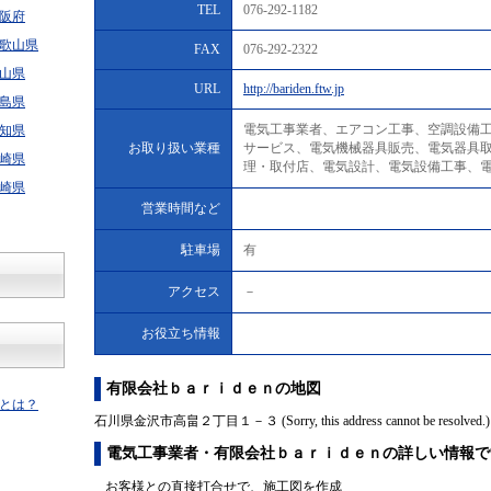
TEL
076-292-1182
阪府
歌山県
FAX
076-292-2322
山県
URL
http://bariden.ftw.jp
島県
電気工事業者、エアコン工事、空調設備
知県
お取り扱い業種
サービス、電気機械器具販売、電気器具
崎県
理・取付店、電気設計、電気設備工事、
崎県
営業時間など
駐車場
有
アクセス
－
お役立ち情報
有限会社ｂａｒｉｄｅｎの地図
とは？
石川県金沢市高畠２丁目１－３ (Sorry, this address cannot be resolved.)
電気工事業者・有限会社ｂａｒｉｄｅｎの詳しい情報で
お客様との直接打合せで、施工図を作成