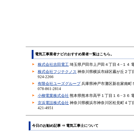
電気工事業者ナビのおすすめ業者一覧はこちら。
株式会社吉田電工
埼玉県戸田市上戸田４丁目４−１４ 電話04
株式会社フジテクノス
神奈川県横浜市緑区霧が丘２丁目５
924-2266
有限会社ユーズグループ
兵庫県神戸市灘区新在家南町５
078-861-2814
小柳電業株式会社
熊本県熊本市高平１丁目１６−３６ 電話09
京浜電設株式会社
神奈川県横浜市神奈川区松見町４丁目１
421-4951
今日のお勧め記事 ⇒ 電気工事士について