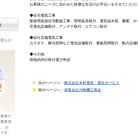
お客様のニーズに合わせた快適な生活のお手伝いをさせていただ
◆住宅電気工事
新築増改築住宅配線工事、照明器具取付、電気温水器、蓄暖、ホ
は
宅電化設備取付、アンテナ取付、エアコン取付
◆会社店舗電気工事
管理人の
カラオケ、舞台照明など電化設備取付、看板照明取付、動力設備
◆その他
団地内外灯取付電力申請
次のページへ：
株式会社木村電気・電化サービス
前のページへ：
有限会社川崎機工商会
事業者ナ
工事業者
。 お
いです。