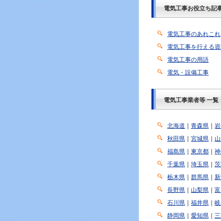
電気工事お役立ち記
電気工事のあれこれ
電気工事を行える資
電気工事の用語
電気・設備工事
電気工事業者等 一覧
北海道
｜
青森県
｜
岩
秋田県
｜
宮城県
｜
山
福島県
｜
東京都
｜
神
千葉県
｜
埼玉県
｜
茨
栃木県
｜
群馬県
｜
新
長野県
｜
山梨県
｜
富
石川県
｜
福井県
｜
岐
静岡県
｜
愛知県
｜
三