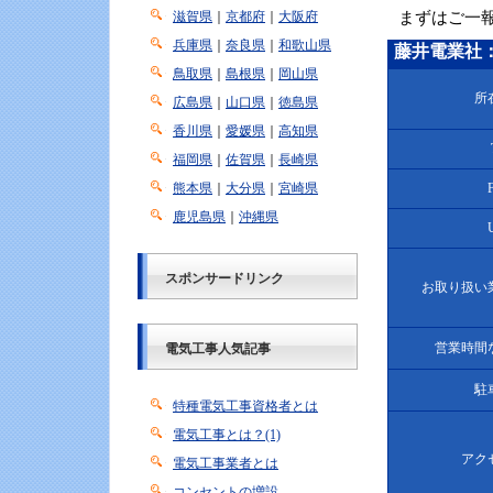
滋賀県
｜
京都府
｜
大阪府
まずはご一
兵庫県
｜
奈良県
｜
和歌山県
藤井電業社
鳥取県
｜
島根県
｜
岡山県
所
広島県
｜
山口県
｜
徳島県
香川県
｜
愛媛県
｜
高知県
福岡県
｜
佐賀県
｜
長崎県
熊本県
｜
大分県
｜
宮崎県
鹿児島県
｜
沖縄県
スポンサードリンク
お取り扱い
営業時間
電気工事人気記事
駐
特種電気工事資格者とは
電気工事とは？(1)
アク
電気工事業者とは
コンセントの増設