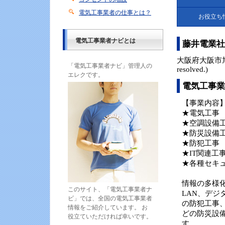
電気工事業者の仕事とは？
お役立ち
電気工事業者ナビとは
藤井電業社
大阪府大阪市旭区中宮
「電気工事業者ナビ」管理人の
resolved.)
エレクです。
電気工事業
【事業内容
★電気工事
★空調設備
★防災設備
★防犯工事
★IT関連工
★各種セキ
情報の多様
このサイト、「電気工事業者ナ
LAN、デジ
ビ」では、全国の電気工事業者
の防犯工事
情報をご紹介しています。 お
どの防災設
役立ていただければ幸いです。
す。