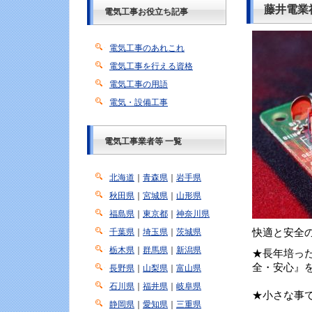
藤井電業
電気工事お役立ち記事
電気工事のあれこれ
電気工事を行える資格
電気工事の用語
電気・設備工事
電気工事業者等 一覧
北海道
｜
青森県
｜
岩手県
秋田県
｜
宮城県
｜
山形県
福島県
｜
東京都
｜
神奈川県
千葉県
｜
埼玉県
｜
茨城県
快適と安全
栃木県
｜
群馬県
｜
新潟県
★長年培っ
全・安心』
長野県
｜
山梨県
｜
富山県
石川県
｜
福井県
｜
岐阜県
★小さな事
静岡県
｜
愛知県
｜
三重県