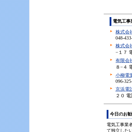
電気工事
株式会
048-433
株式会
−１７ 電話
有限会
８−４ 電話
小柳電
096-325
京浜電
２０ 電話0
今日のお勧
電気工事業
て独立した