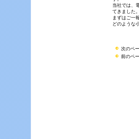
当社では、
てきました
まずはご一
どのような
次のペ
前のペ